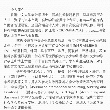
个人简介
香港中文大学会计学博士，鹏城孔雀特聘教授，深圳市高层次
人才，资深的资本市场、会计学和能源行业专家，有着丰富的海内
外财务管理经验。全国高端会计人才，拥有高级会计师职称，同时
持有中国和英国的注册会计师证书（CICPA和ACCA），以及上海交
易所证券事务代表资格。
李教授曾在中央企业总部及深圳、香港和吉隆坡子公司任职
多年，负责、执行和参与多项百亿级的跨国并购以及A股和H股
IPO，管理中国、韩国、马来西亚、埃及、阿联酋、巴基斯坦、孟加
拉等多国能源项目，并在享誉世界的多伦多大学和香港中文大学取
得硕士和博士学位，有丰富的海内外工作、学习和生活经历，对于
东西方文化交流融通和商业活动有深入的体验和领会。
研究领域包括会计、审计、税务、经济地理以及区块链。曾
在《审计研究》、《财务与会计》、《深圳财政与会计研究》等杂
志发表多篇文章，并多次参与财政部及地方会计政策改革的专家研
讨。李教授担任《Journal of International Accounting, Auditing and
Taxation》、《财务与会计》审稿人、ACCA会刊《Accounting and
Business》大中华区编委，广东省财政厅专家库专家、深圳市哲学
社会学会专家库专家、深圳会计学会高级会员、深圳大学经济学院
硕士论文评审专家。