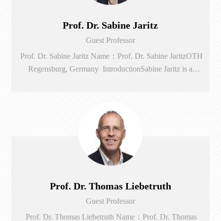
Prof. Dr. Sabine Jaritz
Guest Professor
Prof. Dr. Sabine Jaritz Name：Prof. Dr. Sabine JaritzOTH
Regensburg, Germany IntroductionSabine Jaritz is a
Professor at the Faculty of Business and Management at the
Ostbayerische Technische Hochschule Regensburg (OTH)
in Germany. Her focus areas are: Project management,
business simulation, change management, strategy and
marketing.Before joining the OTH in 2015, she worked for
more than ...
Prof. Dr. Thomas Liebetruth
Guest Professor
Prof. Dr. Thomas Liebetruth Name：Prof. Dr. Thomas