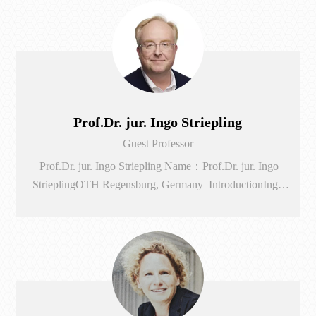
The Entrepreneurial School". She graduated from Innsbruck
University with a PhD in Social Sciences and became
professor in 2015.From 2007 to 2015 she was Deputy Head
o...
Prof.Dr. jur. Ingo Striepling
Guest Professor
Prof.Dr. jur. Ingo Striepling Name：Prof.Dr. jur. Ingo
StrieplingOTH Regensburg, Germany IntroductionIngo
Striepling is a professor in the Faculty of Faculty of
Business and Management at the Ostbayerische Technische
Hochschule Regensburg. He is also chairman of the
university's examination board. As a lawyer, he has been
involved with private international law/international contract
law si...