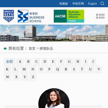
电脑版
学校官网
English
所在位置：
>
首页
师资队伍
全部
A
B
C
D
E
F
G
H
I
J
K
L
M
N
O
P
Q
R
S
T
U
V
W
X
Y
Z