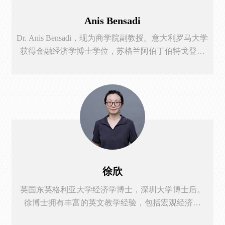
Anis Bensadi
Dr. Anis Bensadi，现为商学院副教授。意大利罗马大学
获得金融经济学博士学位，苏格兰阿伯丁伯特戈登大
学国际商务硕士。曾在罗马、卢森堡、鹿特丹多所欧
洲大学担任助理研究员和讲师，教授本科生以及研究
生量化经济和风险管理。 他在欧洲各地的银行和金融
部门担任高级经理，在国际商业和开发银行的风险建
模和验证方面拥有12年以上的丰富专业经验，在TRIM
审计任务期间与欧洲中央银行等区域组织打交道。曾
参与了风险管理领域的大量不同项目，开发和验证信
贷风险模型（记分卡），应用统计分析、信贷生命周
期原理、预测建模，使用SAS和SQL等编程语言，以进
徐欣
行统计分析、合并、转换和创建数据集。他还参与开
英国东英格利亚大学经济学博士，深圳大学博士后。
发、增强和验证测量和分析风险和风险类型的方法，
徐博士拥有丰富的英文教学经验，包括宏观经济学
包括市场、信贷和运营等方面。
（Introductory Macroeconomics, Economic Concepts），