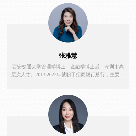
行分析师，在新股发行、债券发行、股票后续发行和
跨境并购等领域拥有丰富的企业咨询及交易经验。本
科在美国宾夕法尼亚大学取得双学位，分别在文理学
院主修哲学、政治、经济和在沃顿商学院主修金融、
统计、运营和信息管理。研究兴趣包括信息在资本市
场中的角色、公司披露、公司治理等。在加入深圳技
术大学之前，曾在香港中文大学商学院任职多年，在
张雅慧
财务会计、数据分析等领域拥有丰富的教学经验。
西安交通大学管理学博士，金融学博士后，深圳市高
层次人才。2013-2022年就职于招商银行总行，主要从
事非银行金融机构客户的认知与营销工作，对于各类
非银机构与商业银行的合作生态与竞合关系有深刻理
解，对于商业银行的投行及金融市场业务的发展脉络
及监管趋势有较为深入的认识。