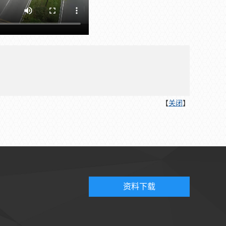
【
关闭
】
资料下载