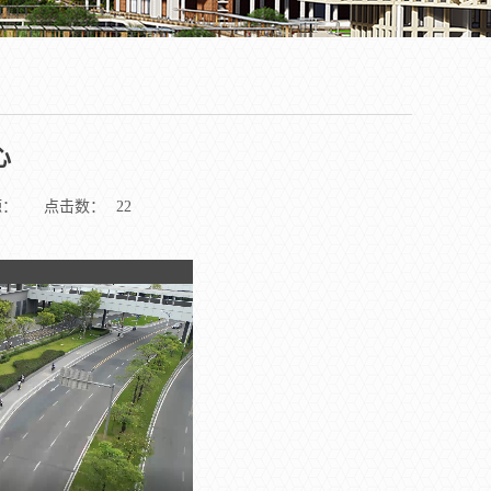
心
源：
点击数：
22