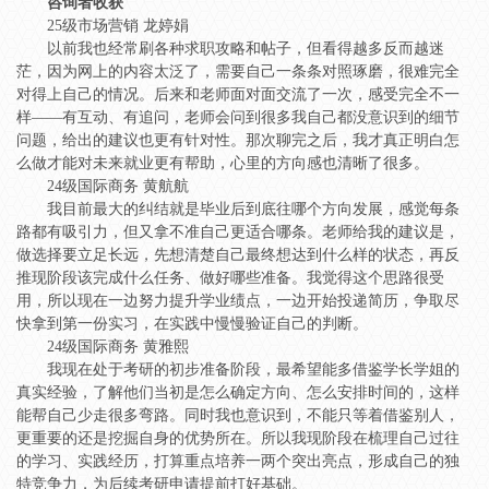
咨询者收获
25级市场营销 龙婷娟
以前我也经常刷各种求职攻略和帖子，但看得越多反而越迷
茫，因为网上的内容太泛了，需要自己一条条对照琢磨，很难完全
对得上自己的情况。后来和老师面对面交流了一次，感受完全不一
样——有互动、有追问，老师会问到很多我自己都没意识到的细节
问题，给出的建议也更有针对性。那次聊完之后，我才真正明白怎
么做才能对未来就业更有帮助，心里的方向感也清晰了很多。
24级国际商务 黄航航
我目前最大的纠结就是毕业后到底往哪个方向发展，感觉每条
路都有吸引力，但又拿不准自己更适合哪条。老师给我的建议是，
做选择要立足长远，先想清楚自己最终想达到什么样的状态，再反
推现阶段该完成什么任务、做好哪些准备。我觉得这个思路很受
用，所以现在一边努力提升学业绩点，一边开始投递简历，争取尽
快拿到第一份实习，在实践中慢慢验证自己的判断。
24级国际商务 黄雅熙
我现在处于考研的初步准备阶段，最希望能多借鉴学长学姐的
真实经验，了解他们当初是怎么确定方向、怎么安排时间的，这样
能帮自己少走很多弯路。同时我也意识到，不能只等着借鉴别人，
更重要的还是挖掘自身的优势所在。所以我现阶段在梳理自己过往
的学习、实践经历，打算重点培养一两个突出亮点，形成自己的独
特竞争力，为后续考研申请提前打好基础。