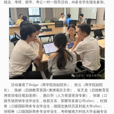
就业、考研、留学、考公一对一指导活动，40多名学生报名参加。
活动邀请了Holger（商学院创始院长）、程云（商学院副院
长）、陈娇（启德教育英国+澳洲项目主管）、翁天龙（启德教育亚
洲资深项目规划老师）、惠白羽（人力资源资深专家）、张璐（22
级市场营销专业毕业生，收获京东、荣耀等多家公司offer）、杜骁
将（22级国际商务专业毕业生，德国交换经历及利兹大学offer）、
张昭琳（22级国际商务专业毕业生，考研被南方科技大学金融专业