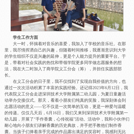
学生工作方面
大一时，怀揣着对音乐的喜爱，我加入了学校的音乐社。在那
里，我尽情挥洒自己的兴趣，但随着时间推移，我逐渐意识到大学
的学生组织不仅是兴趣的延伸，更是个人能力提升的重要平台。于
是，带着对社会实践的热忱和带领学院更多同学做志愿服务的想
法，我在大二时加入了商学院义工分会（筹），并担任实践部部
长。
在义工分会的日子里，我不仅找到了实现自我价值的方向，也
通过一次次活动积累了丰富的实践经验。还记得2023年6月12日，我
代表院义工分会走进深圳技术大学附属第二幼儿园，为夏日童趣活
动举办交接仪式。那天，看着小朋友们纯真的笑脸，我深刻体会到
志愿活动的意义——它不仅是一次简单的互动，更是一种爱与温暖
的传递。仅仅几天后，6月16日，我们又来到深圳技术大学附属第一
幼儿园，开展了“手作香囊，心传祝福”活动。活动中，我和小伙伴们
耐心地向小朋友们讲解香囊的历史典故，并手把手教他们制作香
囊。当孩子们捧着亲手完成的作品露出满足的笑容时，我感到无比