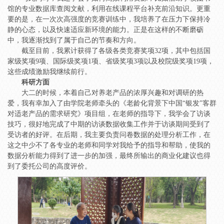
馆的专业数据库查阅文献，利用在线课程平台补充前沿知识。更重
要的是，在一次次高强度的竞赛训练中，我培养了在压力下保持冷
静的心态，以及快速适应新环境的能力。正是在这样的不断磨砺
中，我逐渐找到了属于自己的节奏和方向。
截至目前，我累计获得了各级各类竞赛奖项32项，其中包括国
家级奖项9项、国际级奖项1项、省级奖项3项以及校院级奖项19项，
这些成绩激励我继续前行。
科研方面
大二的时候，本着自己对养老产品的浓厚兴趣和对调研的热
爱，我有幸加入了由学院老师牵头的《老龄化背景下中国“银发”客群
对适老产品的需求研究》项目组，在老师的指导下，我学会了访谈
技巧，很好地完成了中期的访谈数据收集工作并于访谈期间受到了
受访者的好评。在后期，我主要负责问卷数据的处理分析工作，在
这之中少不了各专业的老师和同学对我给予的指导和帮助，使我的
数据分析能力得到了进一步的加强，最终所输出的商业化建议也得
到了委托公司的高度评价。