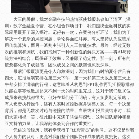
大三的暑假，我对金融科技的热情驱使我报名参加了湾区（深
圳）数字金融夏令营。在小组合作项目中，我们围绕金融科技的实
际应用展开了深入探讨。记得有一次，在案例分析环节，我们为了
解决一个复杂的风控问题，争论得面红耳赤。有人坚持认为应该采
用传统算法，而另一派则主张引入人工智能技术。最终，经过无数
次的推演和测试，我们找到了一种创新性的解决方案——将AI与传
统方法相结合，既保证了效率，又兼顾了稳定性。那一刻，所有的
疲惫都化为了成就感，团队成员之间的默契也愈发深厚。
最后汇报展演更是令人印象深刻，因为我们当时的夏令营只有
四天，汇报展演安排在第三天下午，第一天和第二天以及第三天上
午都安排了满满的行程，这意味着从构思到PPT制作再到汇报彩排都
只能在零零散散加起来不到一天的时间里完成，这对于我们组10位
成员来说挑战都很大。但好在我们分工明确，有人负责制定策略，
有人负责执行操作，还有人实时监控数据并调整方案。每一个决策
背后，都是无数次讨论与碰撞的结果。当最终汇报展演结束时，我
们大家相视一笑，彼此眼中充满了骄傲与感动。这种团队精神和相
互支持的力量，让我深刻体会到合作的重要性。
凭借这段经历，我有幸获得了“优秀营员”的称号。这不仅是对我
个人努力的认可，更是对我们整个团队协作成果的高度赞扬。这次