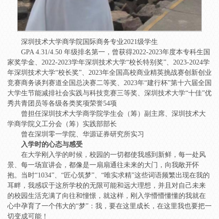
深圳技术大学商学院国际商务专业2021级学生
GPA 4.31/4.50 年级排名第一，曾获得2022-2023年度本专科生国
家奖学金、2022-2023学年深圳技术大学“校长特别奖”、2023-2024学
年深圳技术大学“校长奖”、2023年全国高校商业精英挑战赛创新创业
竞赛商务谈判赛道全国总决赛二等奖、2023年“建行杯”第十六届全国
大学生节能减排社会实践与科技竞赛三等奖、深圳技术大学“十佳”优
秀共青团员等各级各类奖项荣誉54项
曾担任深圳技术大学商学院学生会（筹）副主席、深圳技术大
学商学院义工分会（筹）实践部部长
曾在深圳零一学院、华源证券研究所实习
入学时的心态与感受
在大学刚入学的时候，校园的一切都使我感到新鲜，每一处风
景、每一场宣讲会，都像是一扇扇通往未来的大门，向我敞开怀
抱。当时“1034”、“匠心筑梦”、“唯实求精”这些词语频繁出现在我的
耳畔，我感叹于这所学校的无限可能和远大理想，并且对自己未来
的校园生活充满了向往和憧憬，就这样，刚入学懵懵懂懂的我就在
心中孕育了一个伟大的“梦”：我，要在这里成长，在这里我也要把一
切变成可能！